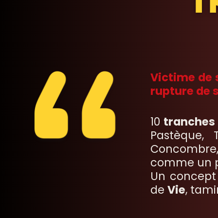
T
Victime de s
rupture de 
10
tranches 
Pastèque, 
Concombre, F
comme un pu
Un concept 
de
Vie
, tami