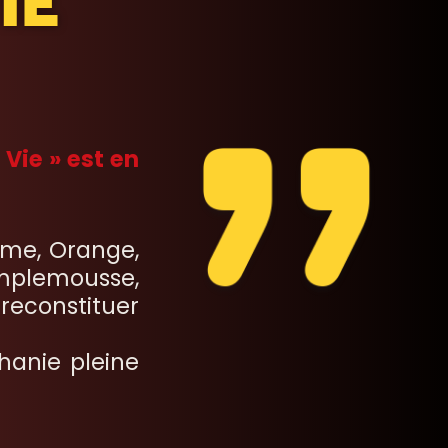
IE
 Vie » est en
mme, Orange,
mplemousse,
reconstituer
hanie pleine