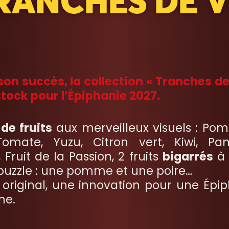
RANCHES DE V
on succès, la collection « Tranches de
stock pour l’Épiphanie 2027.
de fruits
aux merveilleux visuels : Po
Tomate, Yuzu, Citron vert, Kiwi, Pa
ruit de la Passion, 2 fruits
bigarrés
à 
zzle : une pomme et une poire…
original, une innovation pour une Épip
ne.