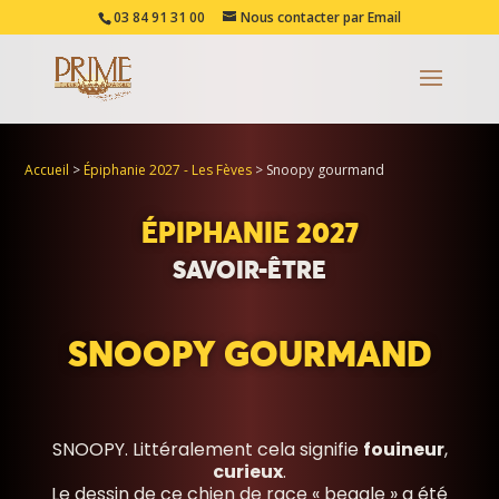
03 84 91 31 00
Nous contacter par Email
Accueil
>
Épiphanie 2027 - Les Fèves
>
Snoopy gourmand
ÉPIPHANIE 2027
SAVOIR-ÊTRE
SNOOPY GOURMAND
SNOOPY. Littéralement cela signifie
fouineur
,
curieux
.
Le dessin de ce chien de race « beagle » a été