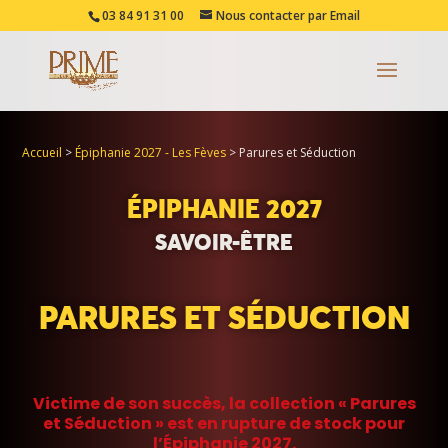
03 84 91 31 00
Nous contacter par Email
Accueil
>
Épiphanie 2027 - Les Fèves
>
Parures et Séduction
ÉPIPHANIE 2027
SAVOIR-ÊTRE
PARURES ET SÉDUCTION
Victime de son succès, la collection « Parures
et Séduction » est en rupture de stock pour
l’Épiphanie 2027.